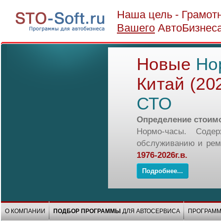
Наша цель - Грамот
Вашего
АвтоБизнес
Новые
Но
Китай (20
СТО
Определение стоимо
Нормо-часы. Соде
обслуживанию и рем
1976-2026г.в.
Подробнее...
О КОМПАНИИ
ПОДБОР ПРОГРАММЫ
ДЛЯ АВТОСЕРВИСА
ПРОГРАММ