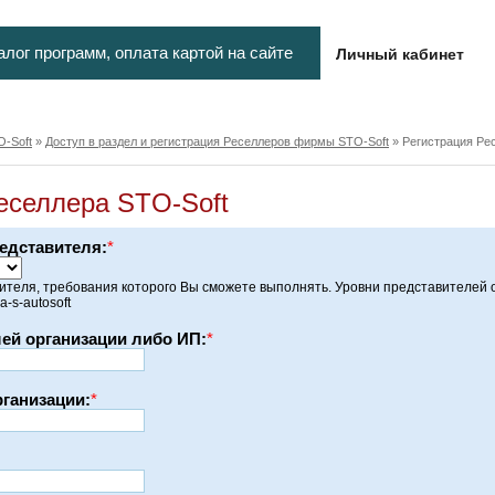
алог программ, оплата картой на сайте
Личный кабинет
O-Soft
»
Доступ в раздел и регистрация Реселлеров фирмы STO-Soft
» Регистрация Ре
еселлера STO-Soft
едставителя:
*
теля, требования которого Вы сможете выполнять. Уровни представителей опи
va-s-autosoft
ей организации либо ИП:
*
ганизации:
*