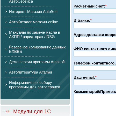
АвтоСервиса
Расчетный счет:
*
Интернет-Магазин AutoSoft
В Банке:
*
АвтоКаталог-магазин-online
Мануалы по замене масла в
Адрес доставки корр
АКПП / вариаторах / DSG
Резервное копирование данных
ФИО контактного лиц
EXBBS
Демо версии программ Autosoft
Телефон контактного 
Автолитература Alfamer
Ваш e-mail:
*
Информация по выбору
программы для автосервиса
Комментарий/Примеч
Модули для 1С