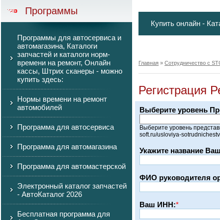
Программы
Купить онлайн - Кат
Программы для автосервиса и
автомагазина, Каталоги
запчастей и каталоги норм-
времени на ремонт, Онлайн
Главная
»
Сотрудничество с ST
кассы, Штрих сканеры - можно
купить здесь:
Регистрация Р
Нормы времени на ремонт
автомобилей
Выберите уровень Пр
Программа для автосервиса
Выберите уровень представи
soft.ru/usloviya-sotrudnichest
Программа для автомагазина
Укажите название Ваш
Программа для автомастерской
ФИО руководителя ор
Электронный каталог запчастей
- АвтоКаталог 2026
Ваш ИНН:
*
Бесплатная программа для