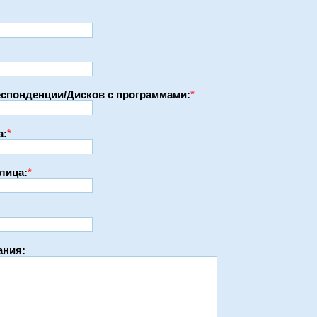
еспонденции/Дисков с программами:
*
а:
*
лица:
*
ания: