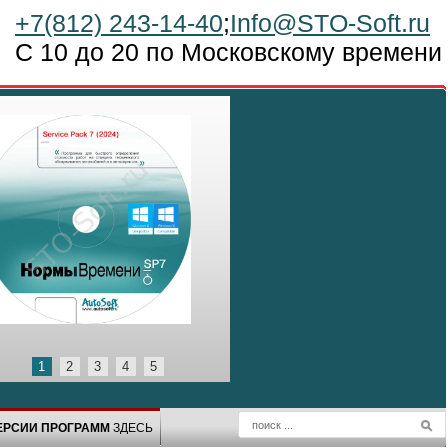
+7(812) 243-14-40
;
Info@STO-Soft.ru
С 10 до 20 по Московскому времени
Прог
для 
ВНИМАНИЕ
Заказы + 
1С НЕ Н
АвтоПредпр
Если наши ме
заменим её н
*подробности
1
2
3
4
5
ЕРСИИ ПРОГРАММ
ЗДЕСЬ