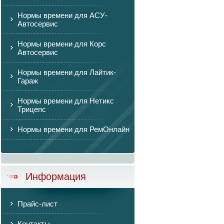
Нормы времени для АСУ-
Автосервис
Нормы времени для Корс
Автосервис
Нормы времени для Лайтик-
Гараж
Нормы времени для Нетикс
Трицепс
Нормы времени для РемОнлайн
Информация
Прайс-лист
Контакты