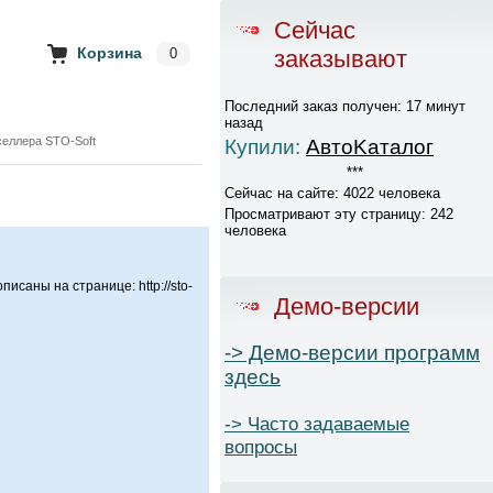
Сейчас
Корзина
0
заказывают
Последний заказ получен: 17 минут
назад
селлера STO-Soft
Купили:
AвтоKаталог
***
Сейчас на сайте: 4022 человека
Просматривают эту страницу: 242
человека
саны на странице: http://sto-
Демо-версии
-> Демо-версии программ
здесь
-> Часто задаваемые
вопросы